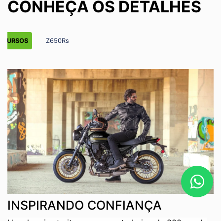
CONHEÇA OS DETALHES
ECURSOS
Z650Rs
INSPIRANDO CONFIANÇA
O