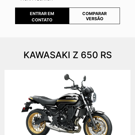
COMPARAR
ENTRAR EM
VERSÃO
CONTATO
KAWASAKI
Z 650 RS
Anterior
Próx