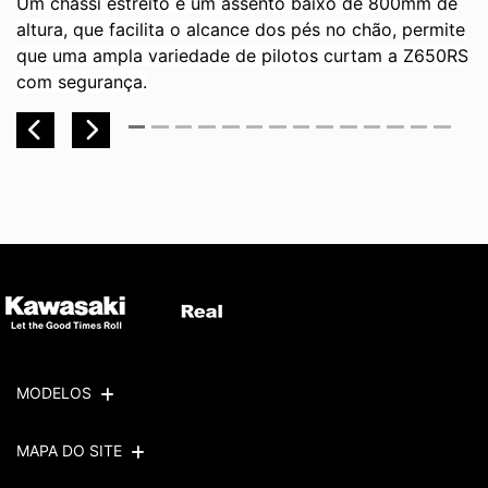
Um chassi estreito e um assento baixo de 800mm de
o
altura, que facilita o alcance dos pés no chão, permite
a
que uma ampla variedade de pilotos curtam a Z650RS
a
com segurança.
a
c
Previous
Next
MODELOS
MAPA DO SITE