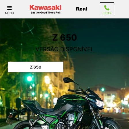
MENU
LIGAR
Z 650
VERSÃO DISPONÍVEL
Z 650
Z 650