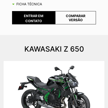
FICHA TÉCNICA
COMPARAR
ENTRAR EM
VERSÃO
CONTATO
KAWASAKI
Z 650
Anterior
Próx