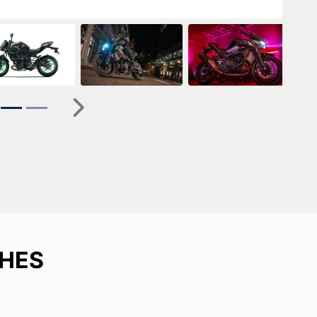
ior
Próximo
HES