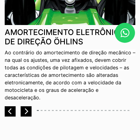
C
AMORTECIMENTO ELETRÔNICO
DE DIREÇÃO ÖHLINS
O
Ao contrário do amortecimento de direção mecânico –
c
na qual os ajustes, uma vez afixados, devem cobrir
ma
todas as condições de pilotagem e velocidades – as
e
características de amortecimento são alteradas
c
eletronicamente, de acordo com a velocidade da
a
motocicleta e os graus de aceleração e
n
desaceleração.
f
p
Previous
Next
c