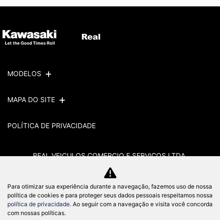
MODELOS
MAPA DO SITE
POLÍTICA DE PRIVACIDADE
REAL VEICULOS COMERCIO E SERVICOS LTDA
Para otimizar sua experiência durante a navegação, fazemos uso de nossa
política de cookies e para proteger seus dados pessoais respeitamos nossa
CNPJ: 63.614.223/0001-69
política de privacidade
. Ao seguir com a navegação e visita você concorda
com nossas políticas.