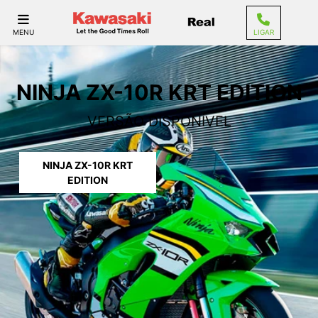
MENU
LIGAR
NINJA ZX-10R KRT EDITION
VERSÃO DISPONÍVEL
NINJA ZX-10R KRT
EDITION