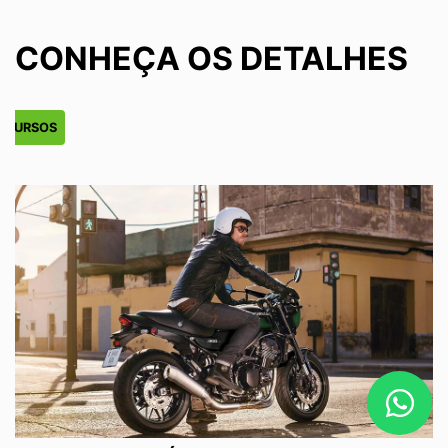
CONHEÇA OS DETALHES
ECURSOS
F
O