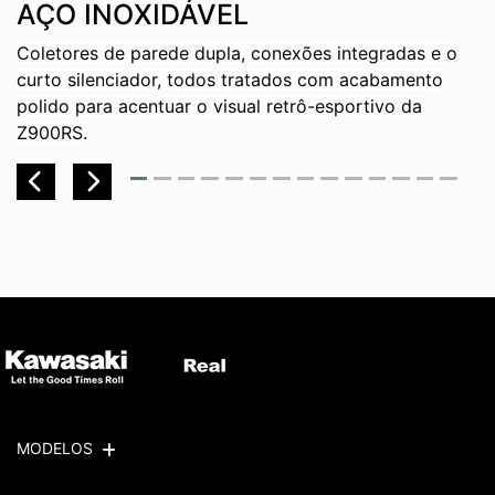
AÇO INOXIDÁVEL
p
f
Coletores de parede dupla, conexões integradas e o
re
curto silenciador, todos tratados com acabamento
polido para acentuar o visual retrô-esportivo da
Z900RS.
Previous
Next
MODELOS