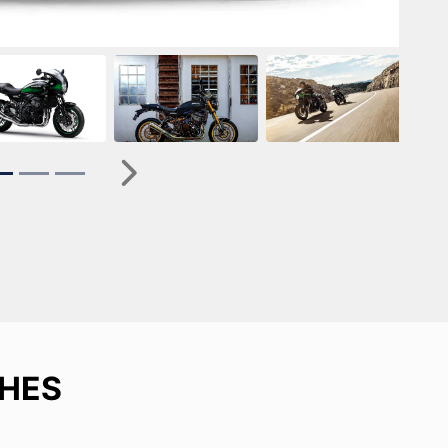
r
Próximo
HES